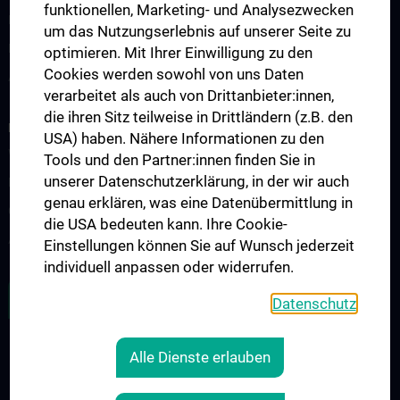
funktionellen, Marketing- und Analysezwecken
Diplomarbeit
um das Nutzungserlebnis auf unserer Seite zu
Fachärzt:innenausbildung
optimieren. Mit Ihrer Einwilligung zu den
Cookies werden sowohl von uns Daten
Atlas der guten Lehre
verarbeitet als auch von Drittanbieter:innen,
die ihren Sitz teilweise in Drittländern (z.B. den
RESEARCH
USA) haben. Nähere Informationen zu den
World class in research
Tools und den Partner:innen finden Sie in
unserer Datenschutzerklärung, in der wir auch
Research focus & working groups
genau erklären, was eine Datenübermittlung in
Cooperations & Research Organizations
die USA bedeuten kann. Ihre Cookie-
Award ceremonies and awards
Einstellungen können Sie auf Wunsch jederzeit
individuell anpassen oder widerrufen.
ZU DEN OFFENEN STELLEN
Datenschutz
Alle Dienste erlauben
LEGAL
CONTACT