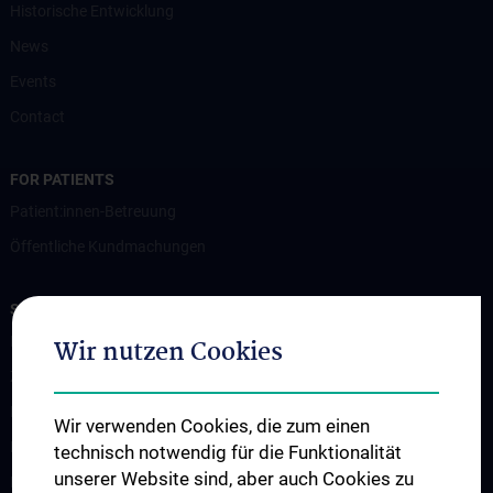
Historische Entwicklung
News
Events
Contact
FOR PATIENTS
Patient:innen-Betreuung
Öffentliche Kundmachungen
STUDIES, TRAINING AND FURTHER EDUCATION
Humanmedizin – N202
Wir nutzen Cookies
Zahnmedizin - N203
Famulatur
Wir verwenden Cookies, die zum einen
Klinisch Praktisches Jahr
technisch notwendig für die Funktionalität
unserer Website sind, aber auch Cookies zu
Freie Wahlfächer