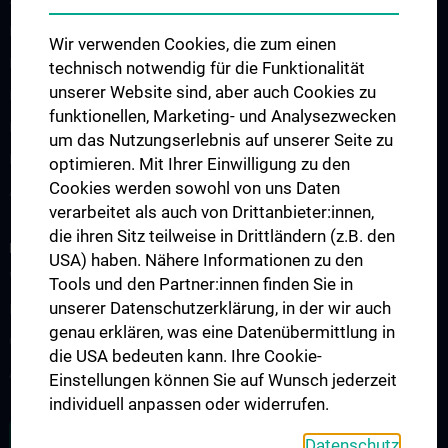
Famulatur
Wir verwenden Cookies, die zum einen
Klinisch Praktisches Jahr
technisch notwendig für die Funktionalität
unserer Website sind, aber auch Cookies zu
Freie Wahlfächer
funktionellen, Marketing- und Analysezwecken
Diplomarbeit
um das Nutzungserlebnis auf unserer Seite zu
Fachärzt:innenausbildung
optimieren. Mit Ihrer Einwilligung zu den
Cookies werden sowohl von uns Daten
Atlas der guten Lehre
verarbeitet als auch von Drittanbieter:innen,
die ihren Sitz teilweise in Drittländern (z.B. den
RESEARCH
USA) haben. Nähere Informationen zu den
World class in research
Tools und den Partner:innen finden Sie in
unserer Datenschutzerklärung, in der wir auch
Research focus & working groups
genau erklären, was eine Datenübermittlung in
Cooperations & Research Organizations
die USA bedeuten kann. Ihre Cookie-
Award ceremonies and awards
Einstellungen können Sie auf Wunsch jederzeit
individuell anpassen oder widerrufen.
ZU DEN OFFENEN STELLEN
Datenschutz