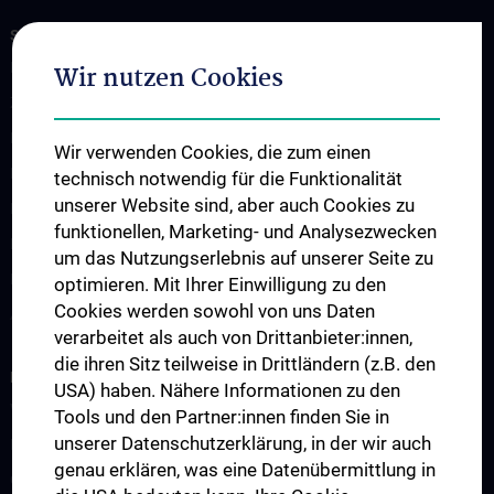
STUDIES, TRAINING AND FURTHER EDUCATION
Humanmedizin – N202
Wir nutzen Cookies
Zahnmedizin - N203
Famulatur
Wir verwenden Cookies, die zum einen
Klinisch Praktisches Jahr
technisch notwendig für die Funktionalität
unserer Website sind, aber auch Cookies zu
Freie Wahlfächer
funktionellen, Marketing- und Analysezwecken
Diplomarbeit
um das Nutzungserlebnis auf unserer Seite zu
Fachärzt:innenausbildung
optimieren. Mit Ihrer Einwilligung zu den
Cookies werden sowohl von uns Daten
Atlas der guten Lehre
verarbeitet als auch von Drittanbieter:innen,
die ihren Sitz teilweise in Drittländern (z.B. den
RESEARCH
USA) haben. Nähere Informationen zu den
World class in research
Tools und den Partner:innen finden Sie in
unserer Datenschutzerklärung, in der wir auch
Research focus & working groups
genau erklären, was eine Datenübermittlung in
Cooperations & Research Organizations