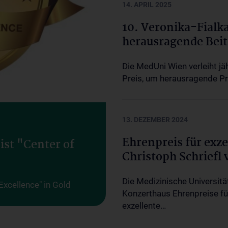
14. APRIL 2025
10. Veronika-Fialk
herausragende Beitr
Die MedUni Wien verleiht jä
Preis, um herausragende Pro
13. DEZEMBER 2024
Ehrenpreis für exze
st "Center of
Christoph Schriefl 
Die Medizinische Universit
xcellence" in Gold
Konzerthaus Ehrenpreise für
exzellente…