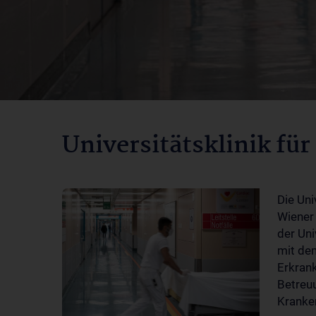
Universitätsklinik für
Die Uni
Wiener 
der Uni
mit dem
Erkrank
Betreuu
Kranken