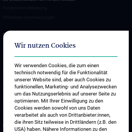
Patient:innen-Betreuung
Öffentliche Kundmachungen
STUDIUM, AUS- UND WEITERBILDUNG
Humanmedizin – N202
Wir nutzen Cookies
Zahnmedizin - N203
Famulatur
Wir verwenden Cookies, die zum einen
Klinisch Praktisches Jahr
technisch notwendig für die Funktionalität
unserer Website sind, aber auch Cookies zu
Freie Wahlfächer
funktionellen, Marketing- und Analysezwecken
Diplomarbeit
um das Nutzungserlebnis auf unserer Seite zu
Fachärzt:innenausbildung
optimieren. Mit Ihrer Einwilligung zu den
Cookies werden sowohl von uns Daten
Atlas der guten Lehre
verarbeitet als auch von Drittanbieter:innen,
die ihren Sitz teilweise in Drittländern (z.B. den
FORSCHUNG
USA) haben. Nähere Informationen zu den