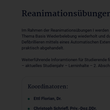
Reanimationsübungen 
Im Rahmen der Reanimationsübungen I werden d
Thema Basis Wiederbelebung wiederholt und du
Defibrillieren mittels eines Automatischen Exter
praktisch abgehandelt.
Weiterführende Inforamtionen für Studierende f
– aktuelles Studienjahr – Lerninhalte – 2. Abs
Koordinatoren:
Ettl Florian, Dr.
Christoph Schriefl, Priv.-Doz.DDr.