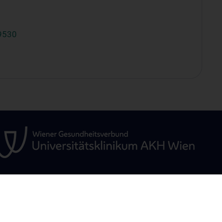
9530
ÜR
STUDIUM, AUS- UND
FORSCHUNG