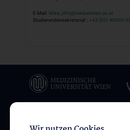
E-Mail:
lehre_nfm@meduniwien.ac.at
Studierendensekretariat :
+43 (0)1 40400-3
ÜBER UNS
INFORMATIONEN F
Wir nutzen Cookies