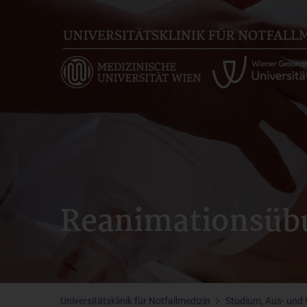
Skip
to
main
content
Reanimationsüb
Universitätsklinik für Notfallmedizin
Studium, Aus- und 