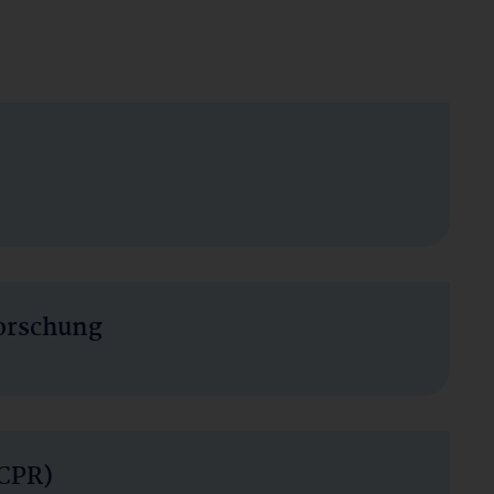
orschung
eCPR)