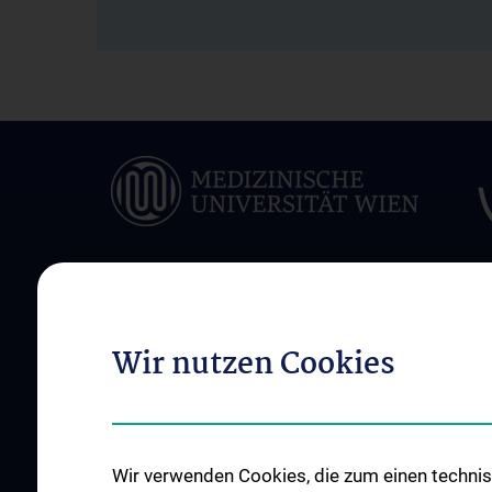
ÜBER UNS
INFORMATIONEN F
Wir nutzen Cookies
PATIENT:INNEN
Universitätsklinik für
Notfallmedizin
Patient:innen-Betre
Team
Öffentliche Kundm
Klinikveranstaltungen
Wir verwenden Cookies, die zum einen technisc